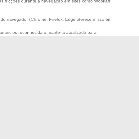
 as fricções durante a navegação em sites como Wookafr
do navegador (Chrome, Firefox, Edge oferecem isso em
anúncios reconhecida e mantê-la atualizada para
em.
utomaticamente os cookies ao fechar, o que limita o
 (ou o modo de navegação privada) para isolar a atividade
 diária.
tivo antes de qualquer interação com o site. Uma conexão
ados a interceptações.
os jurídicos relacionados à consulta de conteúdos
a, a lei penaliza a disponibilização de conteúdos
constituir um ato de violação de direitos autorais
 alternativas legais de