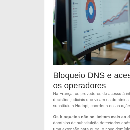
Bloqueio DNS e aces
os operadores
Na França, os provedores de acesso à in
decisões judiciais que visam os domínios 
substituiu a Hadopi, coordena essas açõe
Os bloqueios não se limitam mais ao d
domínios de substituição detectados ap
uma extensão para outra, o novo domíni