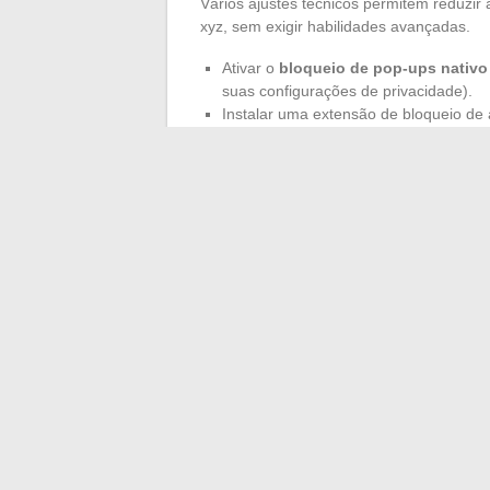
Vários ajustes técnicos permitem reduzir
xyz, sem exigir habilidades avançadas.
Ativar o
bloqueio de pop-ups nativo
suas configurações de privacidade).
Instalar uma extensão de bloqueio de 
acompanhar as novas listas de filtrag
Configurar o navegador para excluir a
rastreamento entre as sessões.
Usar um perfil de navegação dedicado
nesses sites do restante da navegação
Verificar se o protocolo HTTPS está a
não criptografada expõe os dados troc
Essas configurações não eliminam os risc
protegidos por direitos autorais. Na Franç
pirateados, e
assistir a streaming pode 
segundo a interpretação das jurisdições.
Qualidade de vídeo e
streaming