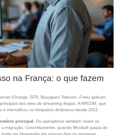
so na França: o que fazem
ternet (Orange, SFR, Bouygues Telecom, Free) aplicam
principais dos sites de streaming ilegais. A ARCOM, que
s e intensificou os bloqueios dinâmicos desde 2022.
omínio principal
. Os operadores também visam os
ós a migração. Concretamente, quando Wookafr passa de
o pode ser bloqueado em poucos dias ou semanas.