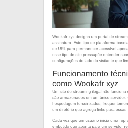
Wookafr xyz designa um portal de streami
assinatura. Este tipo de plataforma bas
de URL para permanecer acessível apesar
esse tipo de site pressupõe entender suas
configurações do lado do visitante que li
Funcionamento técni
como Wookafr xyz
Um site de streaming ilegal não funcion
são armazenados em um único servidor: e
hospedagem terceirizados, frequentemente
um diretório que agrega links para essas 
Cada vez que um usuário inicia uma repro
embutido que aponta para um servidor r