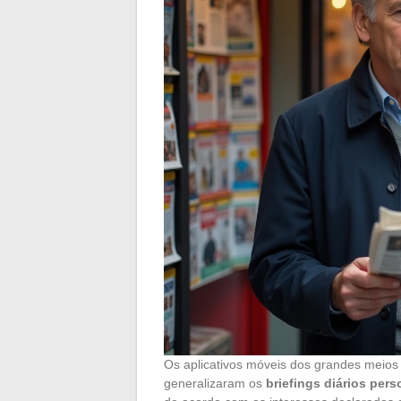
Os aplicativos móveis dos grandes meios 
generalizaram os
briefings diários per