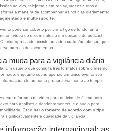
sões ao vivo, telejornais em replay, vídeos curtos e
ansforma a maneira de acompanhar as notícias diariamente:
agmentado e multi-suporte
.
evento pode ser coberto por um artigo de fundo, uma
mo em vídeo de dois minutos e um episódio de podcast,
O leitor apressado assiste ao vídeo curto. Aquele que quer
 serve para os deslocamentos.
a muda para a vigilância diária
ida. Um usuário que consulta três formatos sobre o mesmo
nformado, enquanto cobriu apenas um único evento sob
da informação não aumenta proporcionalmente ao tempo
servar o formato de vídeo para notícias de última hora
 texto para análises e desdobramentos, e o áudio para
mobilidade.
Escolher o formato de acordo com o tipo
a significativamente a qualidade da vigilância.
 e informação internacional: as