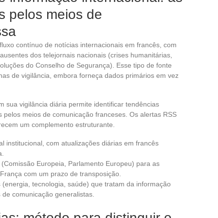
s pelos meios de
ssa
luxo contínuo de notícias internacionais em francês, com
sentes dos telejornais nacionais (crises humanitárias,
esoluções do Conselho de Segurança). Esse tipo de fonte
otinas de vigilância, embora forneça dados primários em vez
m sua vigilância diária permite identificar tendências
s pelos meios de comunicação franceses. Os alertas RSS
erecem um complemento estruturante.
l institucional, com atualizações diárias em francês
a.
 (Comissão Europeia, Parlamento Europeu) para as
 França com um prazo de transposição.
s (energia, tecnologia, saúde) que tratam da informação
s de comunicação generalistas.
ias: método para distinguir o