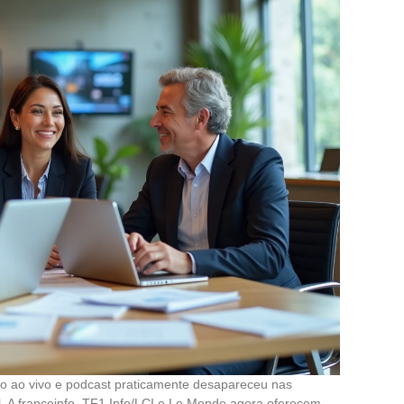
ssão ao vivo e podcast praticamente desapareceu nas
. A franceinfo, TF1 Info/LCI e Le Monde agora oferecem,