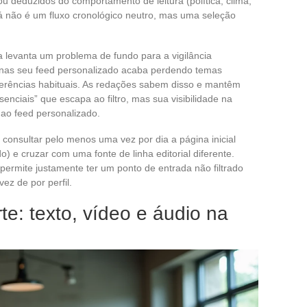
u deduzidos do comportamento de leitura (política, clima,
já não é um fluxo cronológico neutro, mas uma seleção
 levanta um problema de fundo para a vigilância
penas seu feed personalizado acaba perdendo temas
ferências habituais. As redações sabem disso e mantêm
nciais” que escapa ao filtro, mas sua visibilidade na
 ao feed personalizado.
onsultar pelo menos uma vez por dia a página inicial
o) e cruzar com uma fonte de linha editorial diferente.
 permite justamente ter um ponto de entrada não filtrado
ez de por perfil.
e: texto, vídeo e áudio na