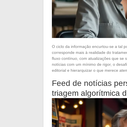
O ciclo da informação encurtou-se a tal p
corresponde mais à realidade do tratamen
fluxo contínuo, com atualizações que s
notícias com um mínimo de rigor, o desafi
editorial e hierarquizar o que merece ate
Feed de notícias pe
triagem algorítmica 