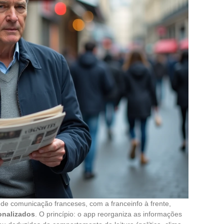
de comunicação franceses, com a franceinfo à frente,
sonalizados
. O princípio: o app reorganiza as informações