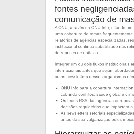
fontes negligenciada
comunicação de ma
A ONU, através da ONU Info, difunde um f
uma cobertura de temas frequentemente au
relatórios de agências especializadas, r
institucional continua subutilizado nas r
de reprises de notícias.
Integrar um ou dois fluxos institucionais e
internacionais antes que sejam abordada
ou as newsletters desses organismos of
ONU Info para a cobertura internaciona
cobrindo conflitos, saúde global e clim
Os feeds RSS das agências europeias
decisões regulatórias que impactam a
As newsletters setoriais especializada
antes de sua vulgarização pelos meio
Hierarquizar as notíc