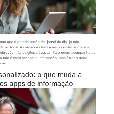
onto que a própria noção de “jornal do dia” já não
to editorial. As redações francesas publicam agora em
e sobrepõem às edições clássicas. Para quem acompanha as
o não é mais acessar a informação, mas filtrar o ruído
nção.
rsonalizado: o que muda a
dos apps de informação