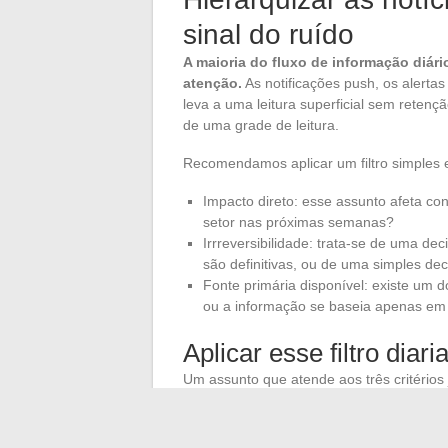
sinal do ruído
A maioria do fluxo de informação diá
atenção.
As notificações push, os alerta
leva a uma leitura superficial sem reten
de uma grade de leitura.
Recomendamos aplicar um filtro simples e
Impacto direto: esse assunto afeta con
setor nas próximas semanas?
Irrreversibilidade: trata-se de uma d
são definitivas, ou de uma simples dec
Fonte primária disponível: existe um d
ou a informação se baseia apenas em 
Aplicar esse filtro diar
Um assunto que atende aos três critérios j
fonte). Um assunto que atende apenas a
atende a nenhum pode ser ignorado sem p