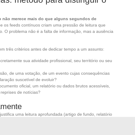
rio não merece mais do que alguns segundos de
s e os feeds contínuos criam uma pressão de leitura que
ção. O problema não é a falta de informação, mas a ausência
m três critérios antes de dedicar tempo a um assunto:
cretamente sua atividade profissional, seu território ou seu
ecisão, de uma votação, de um evento cujas consequências
laração suscetível de evoluir?
ocumento oficial, um relatório ou dados brutos acessíveis,
reprises de notícias?
iamente
ustifica uma leitura aprofundada (artigo de fundo, relatório
 um merece uma leitura rápida. Um assunto que não
erda informacional real.