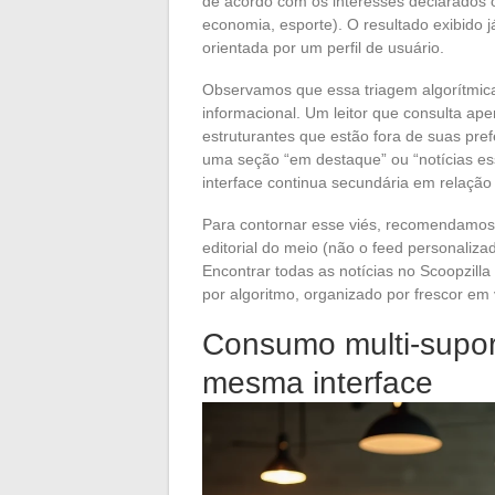
de acordo com os interesses declarados o
economia, esporte). O resultado exibido 
orientada por um perfil de usuário.
Observamos que essa triagem algorítmica
informacional. Um leitor que consulta a
estruturantes que estão fora de suas pre
uma seção “em destaque” ou “notícias esse
interface continua secundária em relação
Para contornar esse viés, recomendamos c
editorial do meio (não o feed personalizad
Encontrar todas as notícias no Scoopzilla
por algoritmo, organizado por frescor em v
Consumo multi-suport
mesma interface