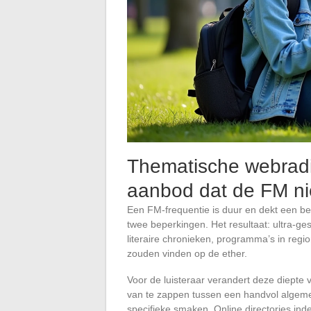
Thematische webradi
aanbod dat de FM ni
Een FM-frequentie is duur en dekt een be
twee beperkingen. Het resultaat: ultra-ge
literaire chronieken, programma’s in regi
zouden vinden op de ether.
Voor de luisteraar verandert deze diepte v
van te zappen tussen een handvol algemene 
specifieke smaken. Online directories in