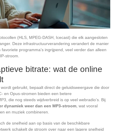
rotocollen (HLS, MPEG-DASH, Icecast) die elk aangesloten
anger. Deze infrastructuurverandering verandert de manier
n favoriete programma’s ingrijpend, veel verder dan alleen
IP-stroom.
tieve bitrate: wat de online
lt
 wordt gebruikt, bepaalt direct de geluidsweergave die door
C- en Opus-stromen bieden een betere
3, die nog steeds wijdverbreid is op veel webradio’s. Bij
er dynamiek weer dan een MP3-stroom
, wat vooral
men en muziek combineren.
sch de snelheid aan op basis van de beschikbare
twerk schakelt de stroom over naar een lagere snelheid