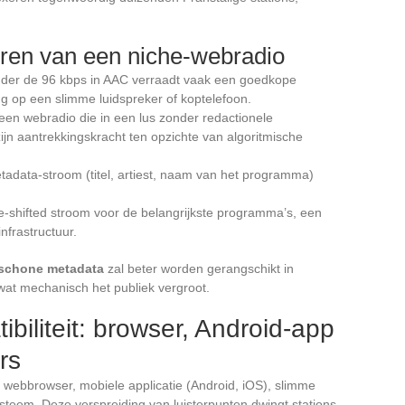
ueren van een niche-webradio
nder de 96 kbps in AAC verraadt vaak een goedkope
ng op een slimme luidspreker of koptelefoon.
en webradio die in een lus zonder redactionele
zijn aantrekkingskracht ten opzichte van algoritmische
adata-stroom (titel, artiest, naam van het programma)
e-shifted stroom voor de belangrijkste programma’s, een
nfrastructuur.
 schone metadata
zal beter worden gerangschikt in
wat mechanisch het publiek vergroot.
biliteit: browser, Android-app
rs
webbrowser, mobiele applicatie (Android, iOS), slimme
steem. Deze verspreiding van luisterpunten dwingt stations