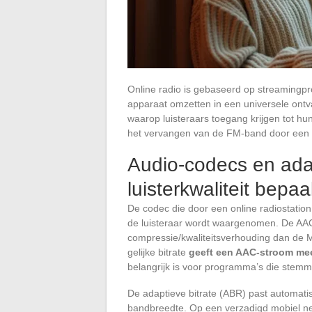
Online radio is gebaseerd op streamingp
apparaat omzetten in een universele ontv
waarop luisteraars toegang krijgen tot hu
het vervangen van de FM-band door een 
Audio-codecs en adap
luisterkwaliteit bepaa
De codec die door een online radiostation
de luisteraar wordt waargenomen. De AA
compressie/kwaliteitsverhouding dan de MP
gelijke bitrate
geeft een AAC-stroom me
belangrijk is voor programma’s die stem
De adaptieve bitrate (ABR) past automati
bandbreedte. Op een verzadigd mobiel ne