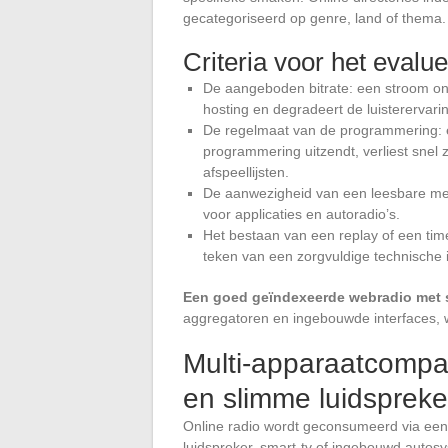
gecategoriseerd op genre, land of thema.
Criteria voor het eval
De aangeboden bitrate: een stroom o
hosting en degradeert de luisterervari
De regelmaat van de programmering: e
programmering uitzendt, verliest snel 
afspeellijsten.
De aanwezigheid van een leesbare met
voor applicaties en autoradio’s.
Het bestaan van een replay of een tim
teken van een zorgvuldige technische i
Een goed geïndexeerde webradio met
aggregatoren en ingebouwde interfaces, 
Multi-apparaatcompati
en slimme luidspreke
Online radio wordt geconsumeerd via een 
luidspreker, smart-tv of ingebouwd autosy