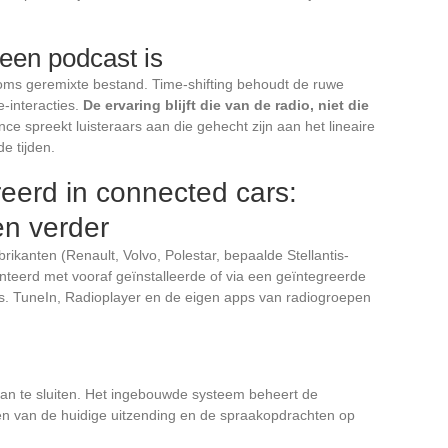
een podcast is
oms geremixte bestand. Time-shifting behoudt de ruwe
e-interacties.
De ervaring blijft die van de radio, niet die
e spreekt luisteraars aan die gehecht zijn aan het lineaire
e tijden.
reerd in connected cars:
en verder
ikanten (Renault, Volvo, Polestar, bepaalde Stellantis-
teerd met vooraf geïnstalleerde of via een geïntegreerde
ies. TuneIn, Radioplayer en de eigen apps van radiogroepen
aan te sluiten. Het ingebouwde systeem beheert de
tten van de huidige uitzending en de spraakopdrachten op