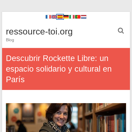
ressource-toi.org
Blog
Descubrir Rockette Libre: un
espacio solidario y cultural en
París