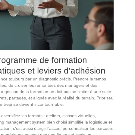
programme de formation
ratiques et leviers d’adhésion
nce toujours par un diagnostic précis. Prendre le temps
entes, de croiser les remontées des managers et des
 La gestion de la formation ne doit pas se limiter à une suite
ts, partagés, et alignés avec la réalité du terrain. Prioriser,
’entreprise devient incontournable.
versifiez les formats : ateliers, classes virtuelles,
ng management system bien choisi simplifie la logistique et
isation, c’est aussi élargir l’accès, personnaliser les parcours
ls numériques ne sont pas une fin en soi, mais un