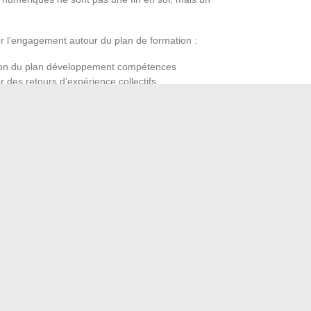
er l’engagement autour du plan de formation :
ction du plan développement compétences
r des retours d’expérience collectifs
ncrets : satisfaction, progression, évolution des missions
struit. Expliquer la démarche, rendre tangibles les
cadrement. Quand le dispositif est vivant et adapté, il
et insuffle une dynamique collective qui laisse peu de place
 dans la formation, c’est miser sur la capacité à rebondir, à
e. À la sortie, ce sont les entreprises qui s’engagent sur
s à ne pas manquer dans le monde du sport
facilement à Cristolink pour l’UFR de Santé de l’UPEC
→