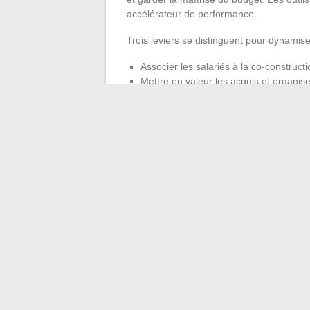
accélérateur de performance.
Trois leviers se distinguent pour dynamis
Associer les salariés à la co-constru
Mettre en valeur les acquis et organise
Suivre l’impact avec des indicateurs co
L’adhésion ne se décrète pas : elle se con
bénéfices, impliquer chaque niveau de l’en
accompagne la croissance de l’entreprise 
à l’immobilisme. En fin de compte, investir
innover, et à rester acteur de sa trajectoir
cette voie qui tiennent la distance.
←
Les dernières tendances et actualité
Comment accéder 