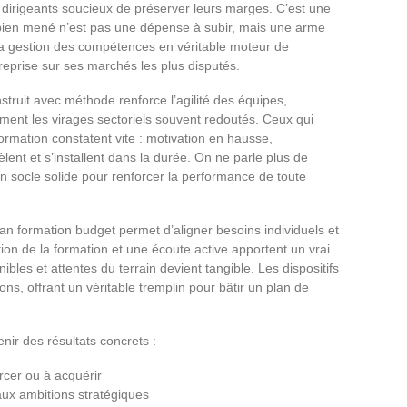
dirigeants soucieux de préserver leurs marges. C’est une
 bien mené n’est pas une dépense à subir, mais une arme
 la gestion des compétences en véritable moteur de
reprise sur ses marchés les plus disputés.
uit avec méthode renforce l’agilité des équipes,
ment les virages sectoriels souvent redoutés. Ceux qui
formation constatent vite : motivation en hausse,
ent et s’installent dans la durée. On ne parle plus de
n socle solide pour renforcer la performance de toute
lan formation budget permet d’aligner besoins individuels et
estion de la formation et une écoute active apportent un vrai
ibles et attentes du terrain devient tangible. Les dispositifs
s, offrant un véritable tremplin pour bâtir un plan de
nir des résultats concrets :
rcer ou à acquérir
aux ambitions stratégiques