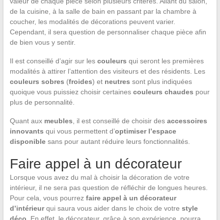
valeur de chaque pièce selon plusieurs critères. Allant du salon,
de la cuisine, à la salle de bain en passant par la chambre à
coucher, les modalités de décorations peuvent varier.
Cependant, il sera question de personnaliser chaque pièce afin
de bien vous y sentir.
Il est conseillé d’agir sur les
couleurs
qui seront les premières
modalités à attirer l’attention des visiteurs et des résidents. Les
couleurs sobres
(
froides
) et
neutres
sont plus indiquées
quoique vous puissiez choisir certaines
couleurs chaudes
pour
plus de personnalité.
Quant aux
meubles
, il est conseillé de choisir des
accessoires
innovants
qui vous permettent d’
optimiser l’espace
disponible
sans pour autant réduire leurs fonctionnalités.
Faire appel à un décorateur
Lorsque vous avez du mal à choisir la décoration de votre
intérieur, il ne sera pas question de réfléchir de longues heures.
Pour cela, vous pourrez
faire appel à un décorateur
d’intérieur
qui saura vous aider dans le choix de votre
style
déco
. En effet, le décorateur, grâce à son expérience, pourra