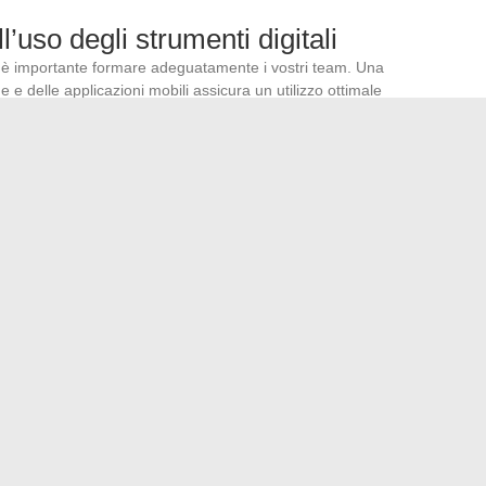
l’uso degli strumenti digitali
ali, è importante formare adeguatamente i vostri team. Una
e delle applicazioni mobili assicura un utilizzo ottimale
pendenti sulle funzionalità avanzate degli strumenti di
i. Questo rafforzerà la loro efficacia e la loro capacità di
i clienti.
a dei dati, potete semplificare la gestione degli
’esperienza cliente di qualità.
: suggerimenti e configurazioni avanzate per un utilizzo
ze acconciature audaci per donne da provare quest’anno
→