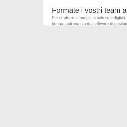
Formate i vostri team al
Per sfruttare al meglio le soluzioni digit
buona padronanza dei software di gestione 
delle tecnologie disponibili.
Prendetevi il tempo per formare i vostri di
pianificazione e gestione degli appuntament
rispondere proattivamente alle esigenze de
Con strumenti adeguati e un’analisi rigoros
appuntamenti automobilistici e garantire un
←
Migliorare la propria esperienza email
ottimizzato
Cambia stile: le tenden