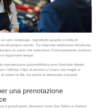
e un vero rompicapo, soprattutto quando si tratta di
 del proprio veicolo. Tra chiamate telefoniche infruttuose
le trovare un orario che vada bene. Fortunatamente, esistono
o e risparmiare tempo.
 la manutenzione automobilistica sono diventate alleate
e l’officina, il tipo di servizio e l’orario che meglio si
 evitare le file, ma anche di ottimizzare il proprio
 per una prenotazione
ace
anza a grandi passi, strumenti come One Dekra si rivelano