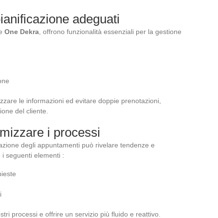
pianificazione adeguati
me
One Dekra
, offrono funzionalità essenziali per la gestione
ione
zzare le informazioni ed evitare doppie prenotazioni,
ione del cliente.
timizzare i processi
notazione degli appuntamenti può rivelare tendenze e
i seguenti elementi :
hieste
i
tri processi e offrire un servizio più fluido e reattivo.