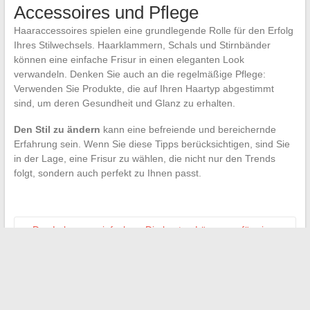
Accessoires und Pflege
Haaraccessoires spielen eine grundlegende Rolle für den Erfolg
Ihres Stilwechsels. Haarklammern, Schals und Stirnbänder
können eine einfache Frisur in einen eleganten Look
verwandeln. Denken Sie auch an die regelmäßige Pflege:
Verwenden Sie Produkte, die auf Ihren Haartyp abgestimmt
sind, um deren Gesundheit und Glanz zu erhalten.
Den Stil zu ändern
kann eine befreiende und bereichernde
Erfahrung sein. Wenn Sie diese Tipps berücksichtigen, sind Sie
in der Lage, eine Frisur zu wählen, die nicht nur den Trends
folgt, sondern auch perfekt zu Ihnen passt.
←
Das Leben vereinfachen: Die besten Lösungen für eine
effektive Terminvereinbarung im Autohaus
Verbessern Sie die Qualität Ihrer Online-Visuals mit den
besten verfügbaren Tools
→