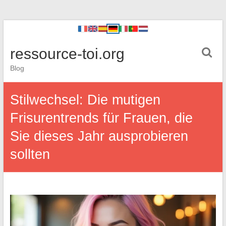
ressource-toi.org
Blog
Stilwechsel: Die mutigen
Frisurentrends für Frauen, die
Sie dieses Jahr ausprobieren
sollten