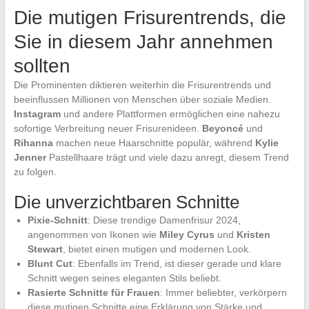
Die mutigen Frisurentrends, die
Sie in diesem Jahr annehmen
sollten
Die Prominenten diktieren weiterhin die Frisurentrends und
beeinflussen Millionen von Menschen über soziale Medien.
Instagram
und andere Plattformen ermöglichen eine nahezu
sofortige Verbreitung neuer Frisurenideen.
Beyoncé
und
Rihanna
machen neue Haarschnitte populär, während
Kylie
Jenner
Pastellhaare trägt und viele dazu anregt, diesem Trend
zu folgen.
Die unverzichtbaren Schnitte
Pixie-Schnitt
: Diese trendige Damenfrisur 2024,
angenommen von Ikonen wie
Miley Cyrus
und
Kristen
Stewart
, bietet einen mutigen und modernen Look.
Blunt Cut
: Ebenfalls im Trend, ist dieser gerade und klare
Schnitt wegen seines eleganten Stils beliebt.
Rasierte Schnitte für Frauen
: Immer beliebter, verkörpern
diese mutigen Schnitte eine Erklärung von Stärke und